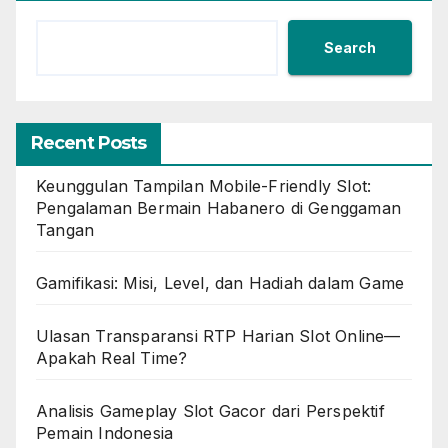
Search
Recent Posts
Keunggulan Tampilan Mobile-Friendly Slot:
Pengalaman Bermain Habanero di Genggaman
Tangan
Gamifikasi: Misi, Level, dan Hadiah dalam Game
Ulasan Transparansi RTP Harian Slot Online—
Apakah Real Time?
Analisis Gameplay Slot Gacor dari Perspektif
Pemain Indonesia