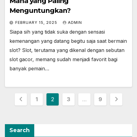
Mana yang Paling
Menguntungkan?
FEBRUARY 15, 2025
ADMIN
Siapa sih yang tidak suka dengan sensasi
kemenangan yang datang begitu saja saat bermain
slot? Slot, terutama yang dikenal dengan sebutan
slot gacor, memang sudah menjadi favorit bagi
banyak pemain…
Posts
1
2
3
…
9
pagination
Search