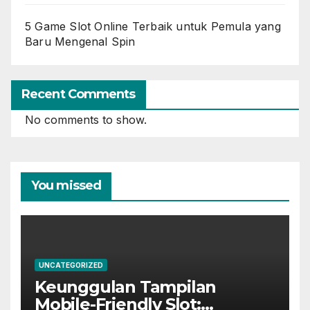
5 Game Slot Online Terbaik untuk Pemula yang
Baru Mengenal Spin
Recent Comments
No comments to show.
You missed
UNCATEGORIZED
Keunggulan Tampilan
Mobile-Friendly Slot: