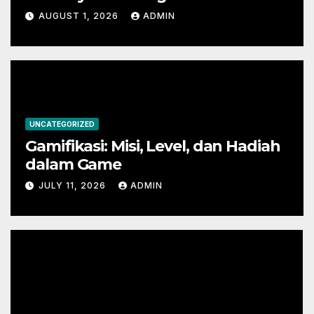
Bermain Habanero di Genggaman
AUGUST 1, 2026
ADMIN
Tangan
UNCATEGORIZED
Gamifikasi: Misi, Level, dan Hadiah
dalam Game
JULY 11, 2026
ADMIN