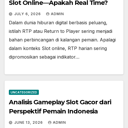
Slot Online—Apakah Real Time?
JULY 6, 2026
ADMIN
Dalam dunia hiburan digital berbasis peluang,
istilah RTP atau Return to Player sering menjadi
bahan perbincangan di kalangan pemain. Apalagi
dalam konteks Slot online, RTP harian sering
dipromosikan sebagai indikator…
UNCATEGORIZED
Analisis Gameplay Slot Gacor dari
Perspektif Pemain Indonesia
JUNE 13, 2026
ADMIN