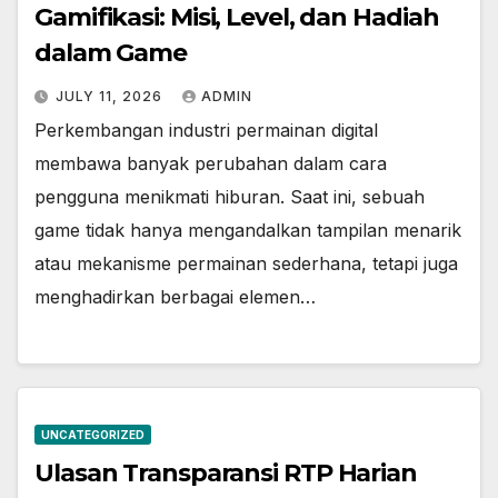
Gamifikasi: Misi, Level, dan Hadiah
dalam Game
JULY 11, 2026
ADMIN
Perkembangan industri permainan digital
membawa banyak perubahan dalam cara
pengguna menikmati hiburan. Saat ini, sebuah
game tidak hanya mengandalkan tampilan menarik
atau mekanisme permainan sederhana, tetapi juga
menghadirkan berbagai elemen…
UNCATEGORIZED
Ulasan Transparansi RTP Harian