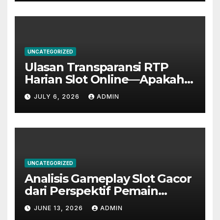
UNCATEGORIZED
Ulasan Transparansi RTP
Harian Slot Online—Apakah
Real Time?
JULY 6, 2026
ADMIN
UNCATEGORIZED
Analisis Gameplay Slot Gacor
dari Perspektif Pemain
Indonesia
JUNE 13, 2026
ADMIN