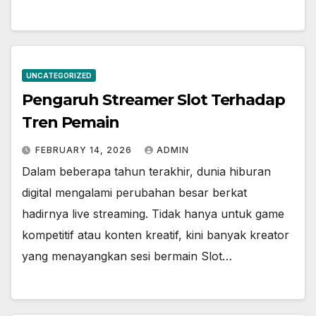
UNCATEGORIZED
Pengaruh Streamer Slot Terhadap
Tren Pemain
FEBRUARY 14, 2026
ADMIN
Dalam beberapa tahun terakhir, dunia hiburan
digital mengalami perubahan besar berkat
hadirnya live streaming. Tidak hanya untuk game
kompetitif atau konten kreatif, kini banyak kreator
yang menayangkan sesi bermain Slot…