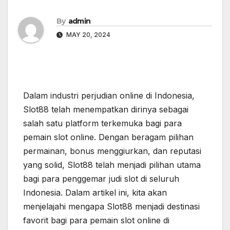
By
admin
MAY 20, 2024
Dalam industri perjudian online di Indonesia,
Slot88 telah menempatkan dirinya sebagai
salah satu platform terkemuka bagi para
pemain slot online. Dengan beragam pilihan
permainan, bonus menggiurkan, dan reputasi
yang solid, Slot88 telah menjadi pilihan utama
bagi para penggemar judi slot di seluruh
Indonesia. Dalam artikel ini, kita akan
menjelajahi mengapa Slot88 menjadi destinasi
favorit bagi para pemain slot online di