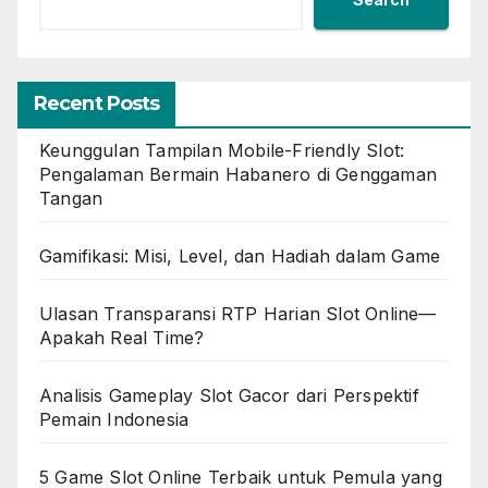
Recent Posts
Keunggulan Tampilan Mobile-Friendly Slot:
Pengalaman Bermain Habanero di Genggaman
Tangan
Gamifikasi: Misi, Level, dan Hadiah dalam Game
Ulasan Transparansi RTP Harian Slot Online—
Apakah Real Time?
Analisis Gameplay Slot Gacor dari Perspektif
Pemain Indonesia
5 Game Slot Online Terbaik untuk Pemula yang