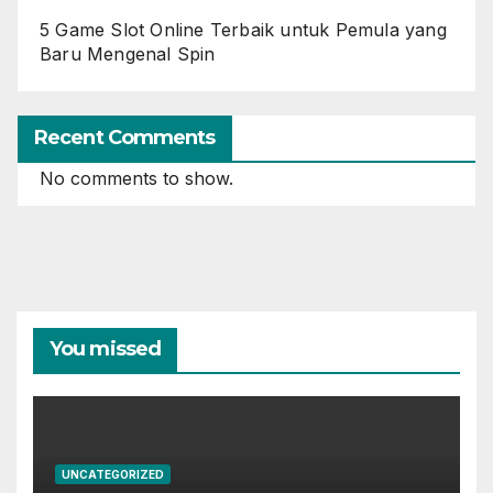
5 Game Slot Online Terbaik untuk Pemula yang
Baru Mengenal Spin
Recent Comments
No comments to show.
You missed
UNCATEGORIZED