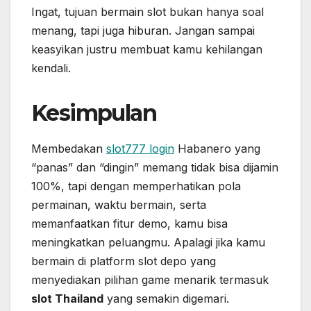
Ingat, tujuan bermain slot bukan hanya soal
menang, tapi juga hiburan. Jangan sampai
keasyikan justru membuat kamu kehilangan
kendali.
Kesimpulan
Membedakan
slot777 login
Habanero yang
“panas” dan “dingin” memang tidak bisa dijamin
100%, tapi dengan memperhatikan pola
permainan, waktu bermain, serta
memanfaatkan fitur demo, kamu bisa
meningkatkan peluangmu. Apalagi jika kamu
bermain di platform slot depo yang
menyediakan pilihan game menarik termasuk
slot Thailand
yang semakin digemari.