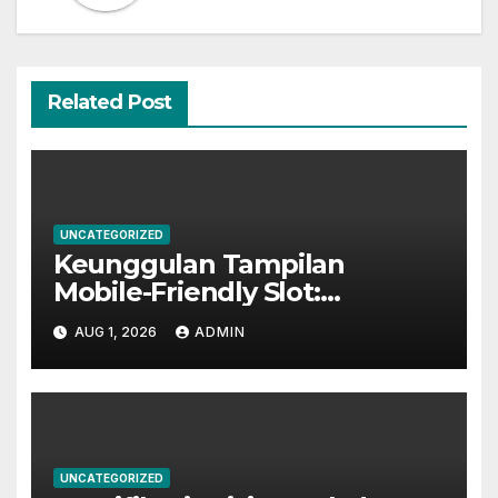
Related Post
UNCATEGORIZED
Keunggulan Tampilan
Mobile-Friendly Slot:
Pengalaman Bermain
AUG 1, 2026
ADMIN
Habanero di Genggaman
Tangan
UNCATEGORIZED