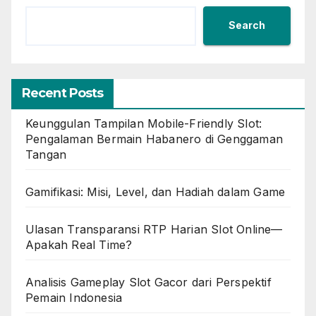
Search
Recent Posts
Keunggulan Tampilan Mobile-Friendly Slot:
Pengalaman Bermain Habanero di Genggaman
Tangan
Gamifikasi: Misi, Level, dan Hadiah dalam Game
Ulasan Transparansi RTP Harian Slot Online—
Apakah Real Time?
Analisis Gameplay Slot Gacor dari Perspektif
Pemain Indonesia