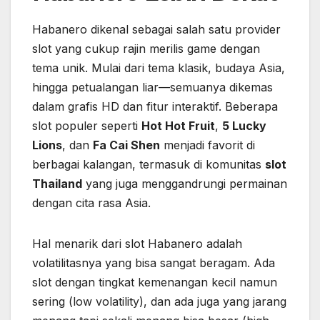
Habanero dikenal sebagai salah satu provider
slot yang cukup rajin merilis game dengan
tema unik. Mulai dari tema klasik, budaya Asia,
hingga petualangan liar—semuanya dikemas
dalam grafis HD dan fitur interaktif. Beberapa
slot populer seperti
Hot Hot Fruit
,
5 Lucky
Lions
, dan
Fa Cai Shen
menjadi favorit di
berbagai kalangan, termasuk di komunitas
slot
Thailand
yang juga menggandrungi permainan
dengan cita rasa Asia.
Hal menarik dari slot Habanero adalah
volatilitasnya yang bisa sangat beragam. Ada
slot dengan tingkat kemenangan kecil namun
sering (low volatility), dan ada juga yang jarang