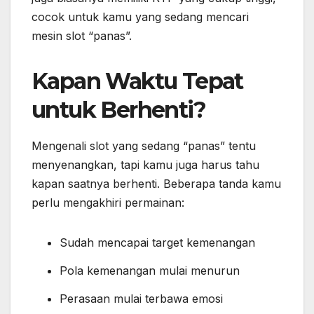
cocok untuk kamu yang sedang mencari
mesin slot “panas”.
Kapan Waktu Tepat
untuk Berhenti?
Mengenali slot yang sedang “panas” tentu
menyenangkan, tapi kamu juga harus tahu
kapan saatnya berhenti. Beberapa tanda kamu
perlu mengakhiri permainan:
Sudah mencapai target kemenangan
Pola kemenangan mulai menurun
Perasaan mulai terbawa emosi