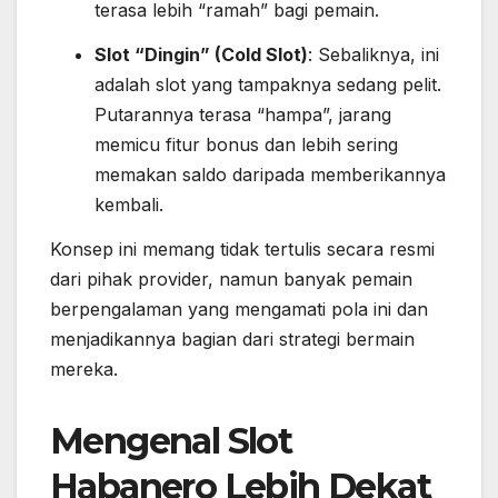
terasa lebih “ramah” bagi pemain.
Slot “Dingin” (Cold Slot)
: Sebaliknya, ini
adalah slot yang tampaknya sedang pelit.
Putarannya terasa “hampa”, jarang
memicu fitur bonus dan lebih sering
memakan saldo daripada memberikannya
kembali.
Konsep ini memang tidak tertulis secara resmi
dari pihak provider, namun banyak pemain
berpengalaman yang mengamati pola ini dan
menjadikannya bagian dari strategi bermain
mereka.
Mengenal Slot
Habanero Lebih Dekat