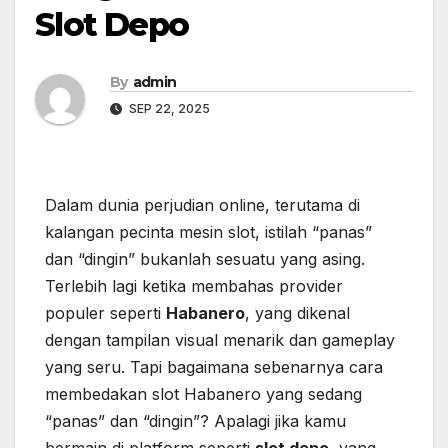
Slot Depo
By
admin
SEP 22, 2025
Dalam dunia perjudian online, terutama di
kalangan pecinta mesin slot, istilah “panas”
dan “dingin” bukanlah sesuatu yang asing.
Terlebih lagi ketika membahas provider
populer seperti
Habanero
, yang dikenal
dengan tampilan visual menarik dan gameplay
yang seru. Tapi bagaimana sebenarnya cara
membedakan slot Habanero yang sedang
“panas” dan “dingin”? Apalagi jika kamu