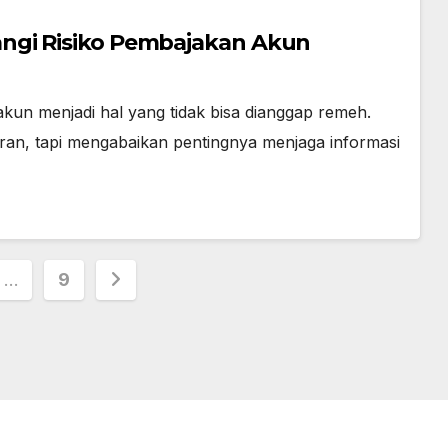
ngi Risiko Pembajakan Akun
 akun menjadi hal yang tidak bisa dianggap remeh.
an, tapi mengabaikan pentingnya menjaga informasi
…
9
ion