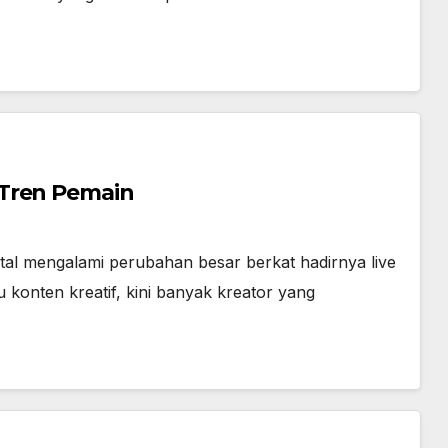
 Tren Pemain
ital mengalami perubahan besar berkat hadirnya live
 konten kreatif, kini banyak kreator yang