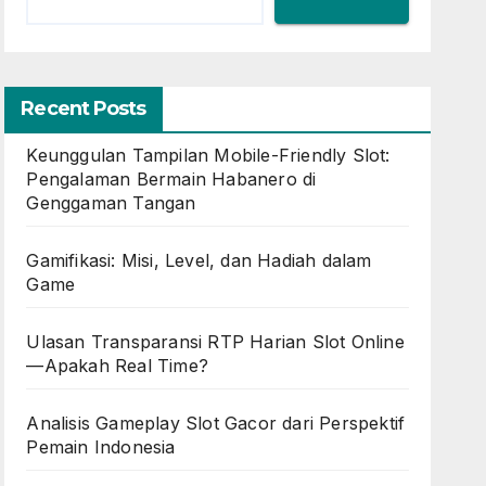
Recent Posts
Keunggulan Tampilan Mobile-Friendly Slot:
Pengalaman Bermain Habanero di
Genggaman Tangan
Gamifikasi: Misi, Level, dan Hadiah dalam
Game
Ulasan Transparansi RTP Harian Slot Online
—Apakah Real Time?
Analisis Gameplay Slot Gacor dari Perspektif
Pemain Indonesia