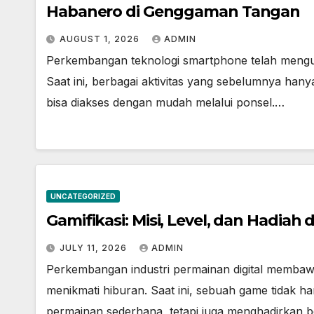
Habanero di Genggaman Tangan
AUGUST 1, 2026
ADMIN
Perkembangan teknologi smartphone telah mengub
Saat ini, berbagai aktivitas yang sebelumnya hany
bisa diakses dengan mudah melalui ponsel.…
UNCATEGORIZED
Gamifikasi: Misi, Level, dan Hadia
JULY 11, 2026
ADMIN
Perkembangan industri permainan digital memba
menikmati hiburan. Saat ini, sebuah game tidak 
permainan sederhana, tetapi juga menghadirkan 