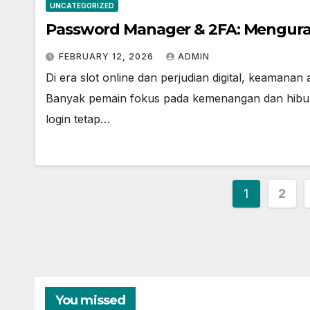
UNCATEGORIZED
Password Manager & 2FA: Mengura
FEBRUARY 12, 2026
ADMIN
Di era slot online dan perjudian digital, keamanan
Banyak pemain fokus pada kemenangan dan hibur
login tetap…
Posts
1
2
paginat
You missed