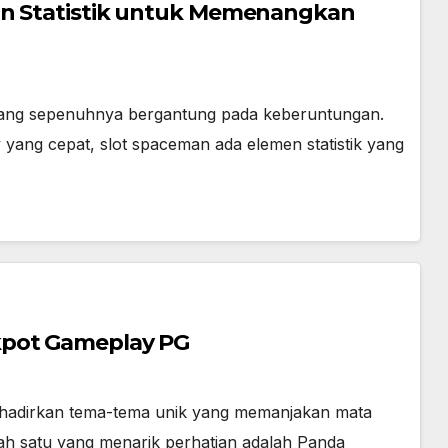
kan Statistik untuk Memenangkan
 yang sepenuhnya bergantung pada keberuntungan.
yang cepat, slot spaceman ada elemen statistik yang
kpot Gameplay PG
ghadirkan tema-tema unik yang memanjakan mata
ah satu yang menarik perhatian adalah Panda