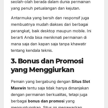
seolah-olah berada dalam dunia permainan
yang penuh petualangan dan kejutan.
Antarmuka yang bersih dan responsif juga
membuatnya mudah diakses dari berbagai
perangkat, baik desktop maupun mobile. Ini
berarti Anda bisa menikmati permainan di
mana saja dan kapan saja tanpa khawatir
tentang kendala teknis.
3. Bonus dan Promosi
yang Menggiurkan
Pemain yang bergabung dengan
Situs Slot
Maxwin
tentu saja tidak hanya dimanjakan
dengan permainan berkualitas, tetapi juga
berbagai
bonus dan promosi
yang
menguntungkan. Situs ini menawarkan