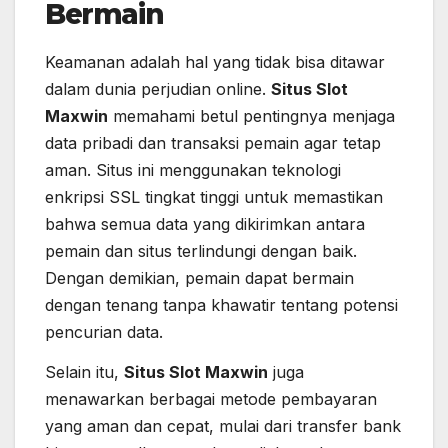
Bermain
Keamanan adalah hal yang tidak bisa ditawar
dalam dunia perjudian online.
Situs Slot
Maxwin
memahami betul pentingnya menjaga
data pribadi dan transaksi pemain agar tetap
aman. Situs ini menggunakan teknologi
enkripsi SSL tingkat tinggi untuk memastikan
bahwa semua data yang dikirimkan antara
pemain dan situs terlindungi dengan baik.
Dengan demikian, pemain dapat bermain
dengan tenang tanpa khawatir tentang potensi
pencurian data.
Selain itu,
Situs Slot Maxwin
juga
menawarkan berbagai metode pembayaran
yang aman dan cepat, mulai dari transfer bank