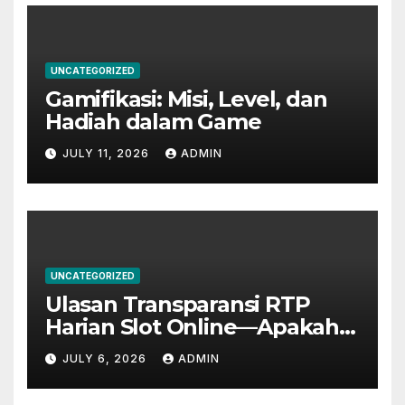
UNCATEGORIZED
Gamifikasi: Misi, Level, dan
Hadiah dalam Game
JULY 11, 2026
ADMIN
UNCATEGORIZED
Ulasan Transparansi RTP
Harian Slot Online—Apakah
Real Time?
JULY 6, 2026
ADMIN