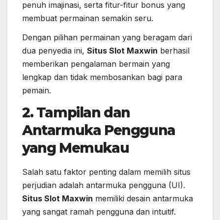
penuh imajinasi, serta fitur-fitur bonus yang
membuat permainan semakin seru.
Dengan pilihan permainan yang beragam dari
dua penyedia ini,
Situs Slot Maxwin
berhasil
memberikan pengalaman bermain yang
lengkap dan tidak membosankan bagi para
pemain.
2. Tampilan dan
Antarmuka Pengguna
yang Memukau
Salah satu faktor penting dalam memilih situs
perjudian adalah antarmuka pengguna (UI).
Situs Slot Maxwin
memiliki desain antarmuka
yang sangat ramah pengguna dan intuitif.