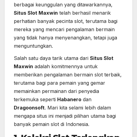
berbagai keunggulan yang ditawarkannya,
Situs Slot Maxwin
telah berhasil menarik
perhatian banyak pecinta slot, terutama bagi
mereka yang mencari pengalaman bermain
yang tidak hanya menyenangkan, tetapi juga
menguntungkan.
Salah satu daya tarik utama dari
Situs Slot
Maxwin
adalah komitmennya untuk
memberikan pengalaman bermain slot terbaik,
terutama bagi para pemain yang gemar
memainkan permainan dari penyedia
terkemuka seperti
Habanero
dan
Dragoonsoft
. Mari kita selami lebih dalam
mengapa situs ini menjadi pilihan utama bagi
banyak pemain slot di Indonesia.