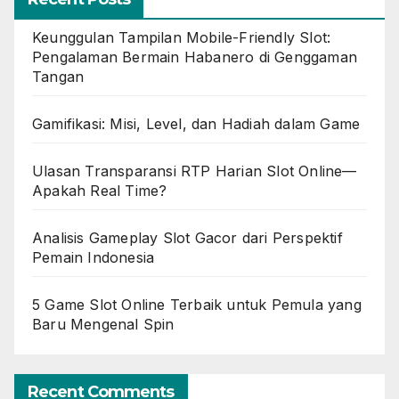
Keunggulan Tampilan Mobile-Friendly Slot:
Pengalaman Bermain Habanero di Genggaman
Tangan
Gamifikasi: Misi, Level, dan Hadiah dalam Game
Ulasan Transparansi RTP Harian Slot Online—
Apakah Real Time?
Analisis Gameplay Slot Gacor dari Perspektif
Pemain Indonesia
5 Game Slot Online Terbaik untuk Pemula yang
Baru Mengenal Spin
Recent Comments