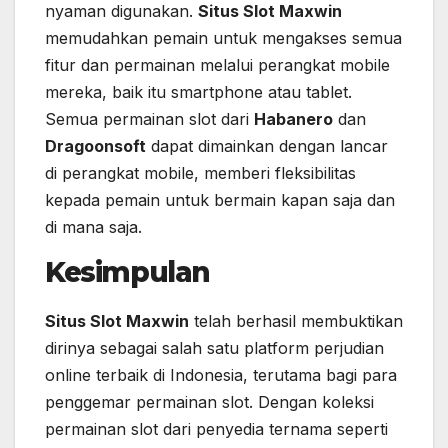
nyaman digunakan.
Situs Slot Maxwin
memudahkan pemain untuk mengakses semua
fitur dan permainan melalui perangkat mobile
mereka, baik itu smartphone atau tablet.
Semua permainan slot dari
Habanero
dan
Dragoonsoft
dapat dimainkan dengan lancar
di perangkat mobile, memberi fleksibilitas
kepada pemain untuk bermain kapan saja dan
di mana saja.
Kesimpulan
Situs Slot Maxwin
telah berhasil membuktikan
dirinya sebagai salah satu platform perjudian
online terbaik di Indonesia, terutama bagi para
penggemar permainan slot. Dengan koleksi
permainan slot dari penyedia ternama seperti