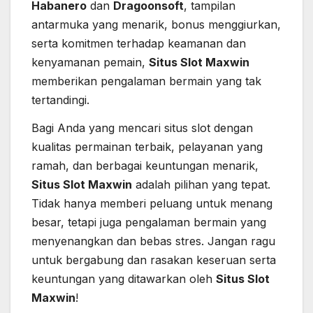
Habanero
dan
Dragoonsoft
, tampilan
antarmuka yang menarik, bonus menggiurkan,
serta komitmen terhadap keamanan dan
kenyamanan pemain,
Situs Slot Maxwin
memberikan pengalaman bermain yang tak
tertandingi.
Bagi Anda yang mencari situs slot dengan
kualitas permainan terbaik, pelayanan yang
ramah, dan berbagai keuntungan menarik,
Situs Slot Maxwin
adalah pilihan yang tepat.
Tidak hanya memberi peluang untuk menang
besar, tetapi juga pengalaman bermain yang
menyenangkan dan bebas stres. Jangan ragu
untuk bergabung dan rasakan keseruan serta
keuntungan yang ditawarkan oleh
Situs Slot
Maxwin
!