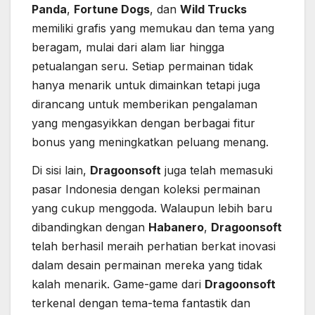
Panda
,
Fortune Dogs
, dan
Wild Trucks
memiliki grafis yang memukau dan tema yang
beragam, mulai dari alam liar hingga
petualangan seru. Setiap permainan tidak
hanya menarik untuk dimainkan tetapi juga
dirancang untuk memberikan pengalaman
yang mengasyikkan dengan berbagai fitur
bonus yang meningkatkan peluang menang.
Di sisi lain,
Dragoonsoft
juga telah memasuki
pasar Indonesia dengan koleksi permainan
yang cukup menggoda. Walaupun lebih baru
dibandingkan dengan
Habanero
,
Dragoonsoft
telah berhasil meraih perhatian berkat inovasi
dalam desain permainan mereka yang tidak
kalah menarik. Game-game dari
Dragoonsoft
terkenal dengan tema-tema fantastik dan