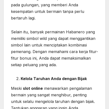
pada gulungan, yang memberi Anda
kesempatan untuk bermain tanpa perlu
bertaruh lagi.
Selain itu, banyak permainan Habanero yang
memiliki simbol wild yang dapat menggantikan
simbol lain untuk menciptakan kombinasi
pemenang. Dengan memahami cara kerja fitur-
fitur bonus ini, Anda dapat memaksimalkan
setiap peluang yang ada.
Kelola Taruhan Anda dengan Bijak
Meski
slot online
menawarkan pengalaman
bermain yang sangat menghibur, penting
untuk selalu mengelola taruhan dengan bijak.
Tentukan anggaran yang ingin Anda