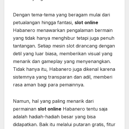
Dengan tema-tema yang beragam mulai dari
petualangan hingga fantasi,
slot online
Habanero menawarkan pengalaman bermain
yang tidak hanya menghibur tetapi juga penuh
tantangan. Setiap mesin slot dirancang dengan
detil yang luar biasa, memberikan visual yang
menarik dan gameplay yang menyenangkan.
Tidak hanya itu, Habanero juga dikenal karena
sistemnya yang transparan dan adil, memberi
rasa aman bagi para pemainnya.
Namun, hal yang paling menarik dari
permainan
slot online
Habanero tentu saja
adalah hadiah-hadiah besar yang bisa
didapatkan. Baik itu melalui putaran gratis, fitur