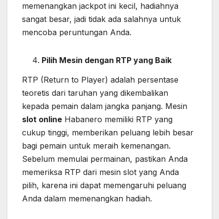
memenangkan jackpot ini kecil, hadiahnya
sangat besar, jadi tidak ada salahnya untuk
mencoba peruntungan Anda.
Pilih Mesin dengan RTP yang Baik
RTP (Return to Player) adalah persentase
teoretis dari taruhan yang dikembalikan
kepada pemain dalam jangka panjang. Mesin
slot online
Habanero memiliki RTP yang
cukup tinggi, memberikan peluang lebih besar
bagi pemain untuk meraih kemenangan.
Sebelum memulai permainan, pastikan Anda
memeriksa RTP dari mesin slot yang Anda
pilih, karena ini dapat memengaruhi peluang
Anda dalam memenangkan hadiah.