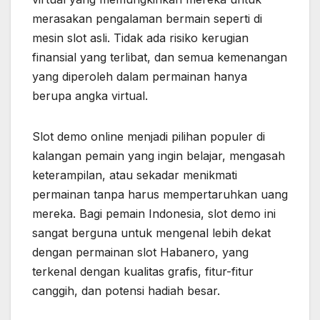
merasakan pengalaman bermain seperti di
mesin slot asli. Tidak ada risiko kerugian
finansial yang terlibat, dan semua kemenangan
yang diperoleh dalam permainan hanya
berupa angka virtual.
Slot demo online menjadi pilihan populer di
kalangan pemain yang ingin belajar, mengasah
keterampilan, atau sekadar menikmati
permainan tanpa harus mempertaruhkan uang
mereka. Bagi pemain Indonesia, slot demo ini
sangat berguna untuk mengenal lebih dekat
dengan permainan slot Habanero, yang
terkenal dengan kualitas grafis, fitur-fitur
canggih, dan potensi hadiah besar.