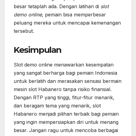
besar tetaplah ada. Dengan latihan di
slot
demo online
, pemain bisa memperbesar
peluang mereka untuk mencapai kemenangan
tersebut.
Kesimpulan
Slot demo online menawarkan kesempatan
yang sangat berharga bagi pemain Indonesia
untuk berlatih dan merasakan sensasi bermain
mesin slot Habanero tanpa risiko finansial.
Dengan RTP yang tinggi, fitur-fitur menarik,
dan beragam tema yang menarik, slot
Habanero menjadi pilihan terbaik bagi pemain
yang ingin mempersiapkan diri untuk menang
besar. Jangan ragu untuk mencoba berbagai