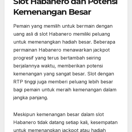
Slot Habanero dan Potensi
Kemenangan Besar
Pemain yang memilih untuk bermain dengan
uang asli di slot Habanero memiliki peluang
untuk memenangkan hadiah besar. Beberapa
permainan Habanero menawarkan jackpot
progresif yang terus bertambah seiring
berjalannya waktu, memberikan potensi
kemenangan yang sangat besar. Slot dengan
RTP tinggi juga memberi peluang lebih besar
bagi pemain untuk meraih kemenangan dalam
jangka panjang.
Meskipun kemenangan besar dalam slot
Habanero tidak datang setiap kali, kesempatan
untuk memenangkan jackpot atau hadiah