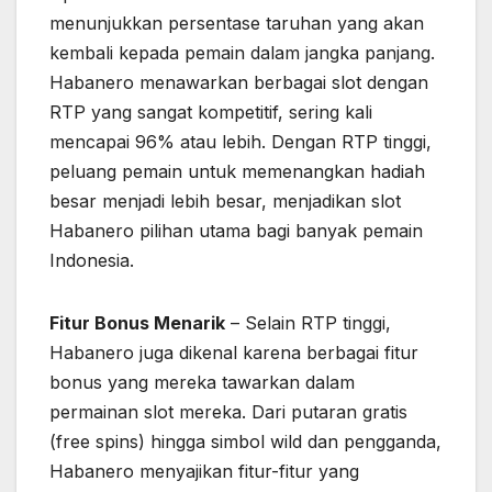
menunjukkan persentase taruhan yang akan
kembali kepada pemain dalam jangka panjang.
Habanero menawarkan berbagai slot dengan
RTP yang sangat kompetitif, sering kali
mencapai 96% atau lebih. Dengan RTP tinggi,
peluang pemain untuk memenangkan hadiah
besar menjadi lebih besar, menjadikan slot
Habanero pilihan utama bagi banyak pemain
Indonesia.
Fitur Bonus Menarik
– Selain RTP tinggi,
Habanero juga dikenal karena berbagai fitur
bonus yang mereka tawarkan dalam
permainan slot mereka. Dari putaran gratis
(free spins) hingga simbol wild dan pengganda,
Habanero menyajikan fitur-fitur yang