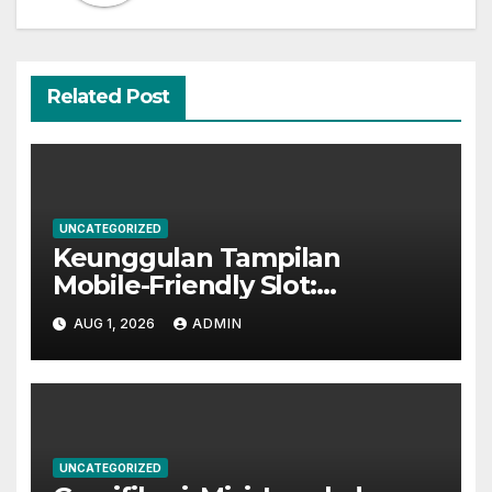
Related Post
UNCATEGORIZED
Keunggulan Tampilan
Mobile-Friendly Slot:
Pengalaman Bermain
AUG 1, 2026
ADMIN
Habanero di Genggaman
Tangan
UNCATEGORIZED