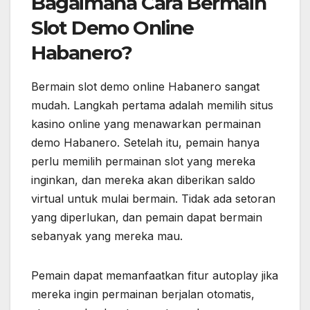
Bagaimana Cara Bermain
Slot Demo Online
Habanero?
Bermain slot demo online Habanero sangat
mudah. Langkah pertama adalah memilih situs
kasino online yang menawarkan permainan
demo Habanero. Setelah itu, pemain hanya
perlu memilih permainan slot yang mereka
inginkan, dan mereka akan diberikan saldo
virtual untuk mulai bermain. Tidak ada setoran
yang diperlukan, dan pemain dapat bermain
sebanyak yang mereka mau.
Pemain dapat memanfaatkan fitur autoplay jika
mereka ingin permainan berjalan otomatis,