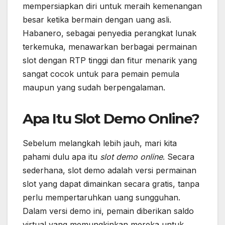
mempersiapkan diri untuk meraih kemenangan
besar ketika bermain dengan uang asli.
Habanero, sebagai penyedia perangkat lunak
terkemuka, menawarkan berbagai permainan
slot dengan RTP tinggi dan fitur menarik yang
sangat cocok untuk para pemain pemula
maupun yang sudah berpengalaman.
Apa Itu Slot Demo Online?
Sebelum melangkah lebih jauh, mari kita
pahami dulu apa itu
slot demo online
. Secara
sederhana, slot demo adalah versi permainan
slot yang dapat dimainkan secara gratis, tanpa
perlu mempertaruhkan uang sungguhan.
Dalam versi demo ini, pemain diberikan saldo
virtual yang memungkinkan mereka untuk