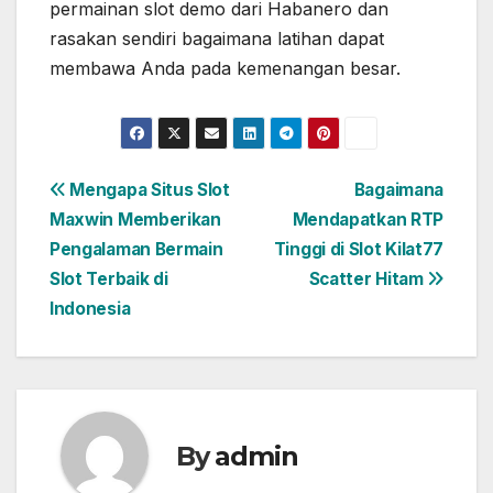
permainan slot demo dari Habanero dan
rasakan sendiri bagaimana latihan dapat
membawa Anda pada kemenangan besar.
Post
Mengapa Situs Slot
Bagaimana
Maxwin Memberikan
Mendapatkan RTP
navigation
Pengalaman Bermain
Tinggi di Slot Kilat77
Slot Terbaik di
Scatter Hitam
Indonesia
By
admin