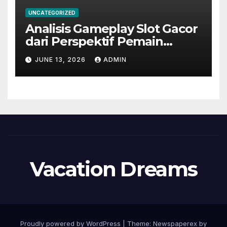
UNCATEGORIZED
Analisis Gameplay Slot Gacor
dari Perspektif Pemain
Indonesia
JUNE 13, 2026
ADMIN
Vacation Dreams
Proudly powered by WordPress
|
Theme: Newspaperex by