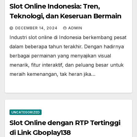
Slot Online Indonesia: Tren,
Teknologi, dan Keseruan Bermain
DECEMBER 14, 2024
ADMIN
Industri slot online di Indonesia berkembang pesat
dalam beberapa tahun terakhir. Dengan hadirnya
berbagai permainan yang menyajikan visual
menarik, fitur interaktif, dan peluang besar untuk
meraih kemenangan, tak heran jika…
UNCATEGORIZED
Slot Online dengan RTP Tertinggi
di Link Gboplay138