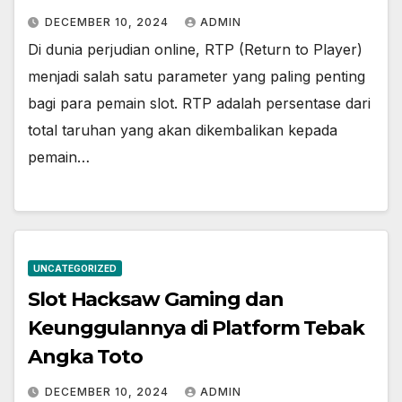
DECEMBER 10, 2024
ADMIN
Di dunia perjudian online, RTP (Return to Player)
menjadi salah satu parameter yang paling penting
bagi para pemain slot. RTP adalah persentase dari
total taruhan yang akan dikembalikan kepada
pemain…
UNCATEGORIZED
Slot Hacksaw Gaming dan
Keunggulannya di Platform Tebak
Angka Toto
DECEMBER 10, 2024
ADMIN