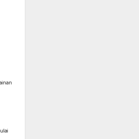
ainan
ulai