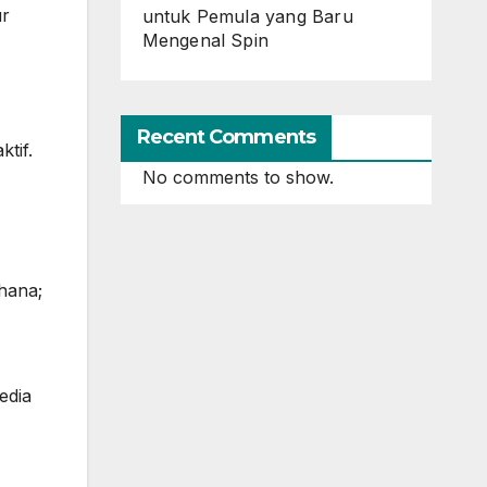
ur
untuk Pemula yang Baru
Mengenal Spin
Recent Comments
tif.
No comments to show.
hana;
edia