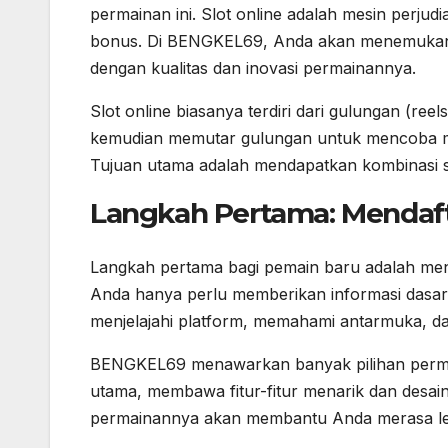
permainan ini. Slot online adalah mesin perjud
bonus. Di BENGKEL69, Anda akan menemukan sl
dengan kualitas dan inovasi permainannya.
Slot online biasanya terdiri dari gulungan (re
kemudian memutar gulungan untuk mencoba me
Tujuan utama adalah mendapatkan kombinasi 
Langkah Pertama: Mendaf
Langkah pertama bagi pemain baru adalah men
Anda hanya perlu memberikan informasi dasar
menjelajahi platform, memahami antarmuka, da
BENGKEL69 menawarkan banyak pilihan permain
utama, membawa fitur-fitur menarik dan desai
permainannya akan membantu Anda merasa le