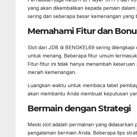
yang akan dikembalikan kepada pemain dalam j
sering dan seberapa besar kemenangan yang 
Memahami Fitur dan Bonu
Slot dari JDB di BENGKEL69 sering dilengkapi
untuk menang. Beberapa fitur umum termasuk put
Fitur-fitur ini tidak hanya menambah keserua
meraih kemenangan.
Luangkan waktu untuk membaca tabel pembayara
akan membantu Anda membuat keputusan yang 
Bermain dengan Strategi
Meski slot adalah permainan yang didasarkan 
pengalaman bermain Anda. Beberapa tips strat