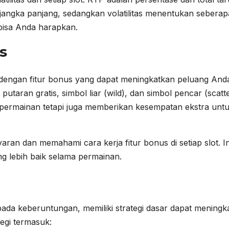
angka panjang, sedangkan volatilitas menentukan seberap
bisa Anda harapkan.
s
 dengan fitur bonus yang dapat meningkatkan peluang And
aran gratis, simbol liar (wild), dan simbol pencar (scatte
n permainan tetapi juga memberikan kesempatan ekstra unt
n dan memahami cara kerja fitur bonus di setiap slot. In
lebih baik selama permainan.
pada keberuntungan, memiliki strategi dasar dapat meningk
egi termasuk: