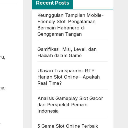
Recent Posts
Keunggulan Tampilan Mobile-
Friendly Slot: Pengalaman
Bermain Habanero di
Genggaman Tangan
Gamifikasi: Misi, Level, dan
Hadiah dalam Game
ru,
Ulasan Transparansi RTP
Harian Slot Online—Apakah
Real Time?
ma,
Analisis Gameplay Slot Gacor
dari Perspektif Pemain
Indonesia
r
5 Game Slot Online Terbaik