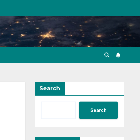
Search
Search