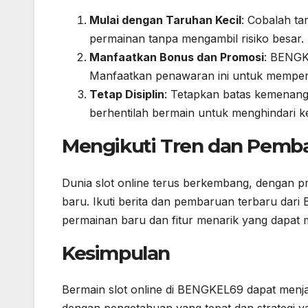
Mulai dengan Taruhan Kecil
: Cobalah t
permainan tanpa mengambil risiko besar.
Manfaatkan Bonus dan Promosi
: BENGK
Manfaatkan penawaran ini untuk memper
Tetap Disiplin
: Tetapkan batas kemenanga
berhentilah bermain untuk menghindari ker
Mengikuti Tren dan Pemb
Dunia slot online terus berkembang, dengan p
baru. Ikuti berita dan pembaruan terbaru dar
permainan baru dan fitur menarik yang dapat
Kesimpulan
Bermain slot online di BENGKEL69 dapat menj
dengan pengetahuan yang tepat dan strategi 