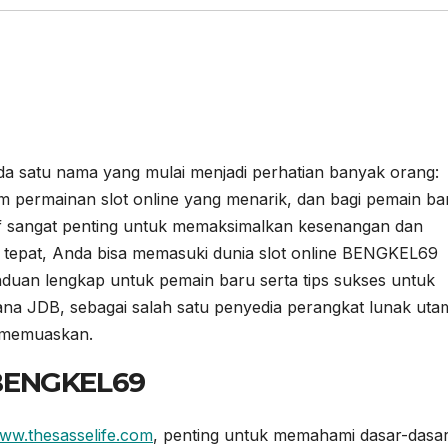
 ada satu nama yang mulai menjadi perhatian banyak orang:
permainan slot online yang menarik, dan bagi pemain ba
tif sangat penting untuk memaksimalkan kesenangan dan
tepat, Anda bisa memasuki dunia slot online BENGKEL69
panduan lengkap untuk pemain baru serta tips sukses untuk
ana JDB, sebagai salah satu penyedia perangkat lunak uta
 memuaskan.
 BENGKEL69
www.thesasselife.com
, penting untuk memahami dasar-dasa