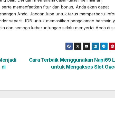
, serta memanfaatkan fitur dan bonus, Anda akan dapat
nangan Anda. Jangan lupa untuk terus memperbarui info
vider seperti JDB untuk memastikan pengalaman bermain 
in dan semoga keberuntungan selalu menyertai Anda di se
Menjadi
Cara Terbaik Menggunakan Napi69 L
 di
untuk Mengakses Slot Ga