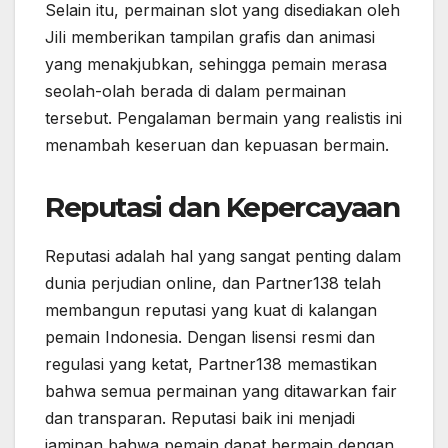
Selain itu, permainan slot yang disediakan oleh
JiIi memberikan tampilan grafis dan animasi
yang menakjubkan, sehingga pemain merasa
seolah-olah berada di dalam permainan
tersebut. Pengalaman bermain yang realistis ini
menambah keseruan dan kepuasan bermain.
Reputasi dan Kepercayaan
Reputasi adalah hal yang sangat penting dalam
dunia perjudian online, dan Partner138 telah
membangun reputasi yang kuat di kalangan
pemain Indonesia. Dengan lisensi resmi dan
regulasi yang ketat, Partner138 memastikan
bahwa semua permainan yang ditawarkan fair
dan transparan. Reputasi baik ini menjadi
jaminan bahwa pemain dapat bermain dengan