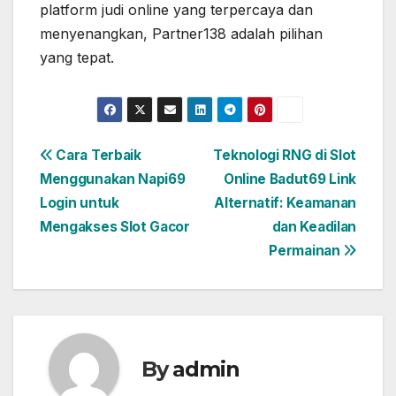
platform judi online yang terpercaya dan
menyenangkan, Partner138 adalah pilihan
yang tepat.
Post
Cara Terbaik
Teknologi RNG di Slot
Menggunakan Napi69
Online Badut69 Link
navigation
Login untuk
Alternatif: Keamanan
Mengakses Slot Gacor
dan Keadilan
Permainan
By
admin