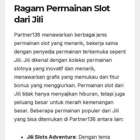
Ragam Permainan Slot
dari JiIi
Partner138 menawarkan berbagai jenis
permainan slot yang menarik, bekerja sama
dengan penyedia permainan terkemuka seperti
JiIi. JiIi dikenal dengan koleksi permainan
slotnya yang inovatif dan menarik,
menawarkan grafis yang memukau dan fitur
bonus yang menggiurkan. Permainan slot dari
JiIi tidak hanya menyajikan hiburan, tetapi juga
peluang besar untuk meraih kemenangan
besar. Beberapa permainan populer dari JiIi
yang bisa ditemukan di Partner138 antara lain:
JiIi Slots Adventure
: Dengan tema