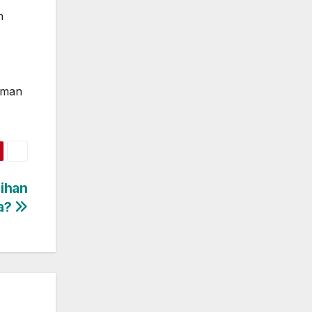
n
aman
lihan
ia?