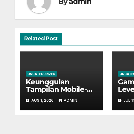
By
admin
Related Post
UNCATEGORIZED
UNCATE
Keunggulan
Gami
Tampilan Mobile-
Leve
Friendly Slot:
dal
AUG 1, 2026
ADMIN
JUL 1
Pengalaman
Bermain Habanero
di Genggaman
Tangan