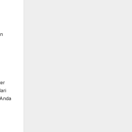
an
ter
ari
 Anda