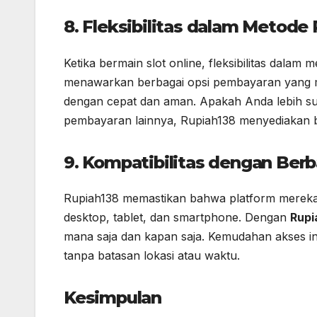
8. Fleksibilitas dalam Metod
Ketika bermain slot online, fleksibilitas dala
menawarkan berbagai opsi pembayaran yang 
dengan cepat dan aman. Apakah Anda lebih su
pembayaran lainnya, Rupiah138 menyediakan b
9. Kompatibilitas dengan Ber
Rupiah138 memastikan bahwa platform mereka
desktop, tablet, dan smartphone. Dengan
Rupi
mana saja dan kapan saja. Kemudahan akses i
tanpa batasan lokasi atau waktu.
Kesimpulan