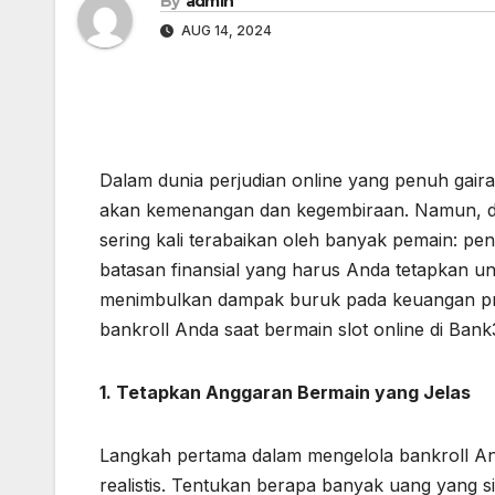
By
admin
AUG 14, 2024
Dalam dunia perjudian online yang penuh gaira
akan kemenangan dan kegembiraan. Namun, di 
sering kali terabaikan oleh banyak pemain: pe
batasan finansial yang harus Anda tetapkan un
menimbulkan dampak buruk pada keuangan pribad
bankroll Anda saat bermain slot online di Bank
1. Tetapkan Anggaran Bermain yang Jelas
Langkah pertama dalam mengelola bankroll An
realistis. Tentukan berapa banyak uang yang s