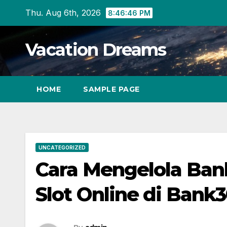
Skip
Thu. Aug 6th, 2026
8:46:47 PM
to
content
Vacation Dreams
HOME
SAMPLE PAGE
UNCATEGORIZED
Cara Mengelola Ban
Slot Online di Bank