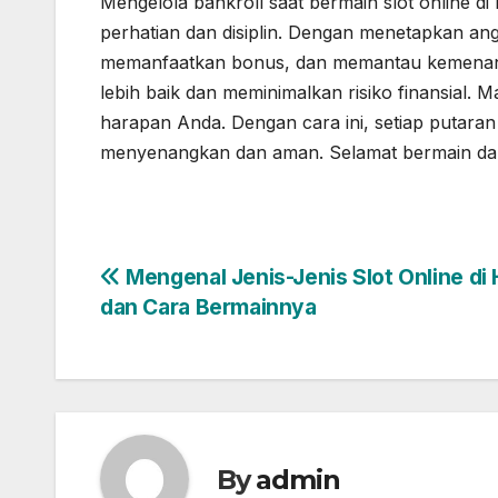
Mengelola bankroll saat bermain slot online 
perhatian dan disiplin. Dengan menetapkan an
memanfaatkan bonus, dan memantau kemenang
lebih baik dan meminimalkan risiko finansial. Ma
harapan Anda. Dengan cara ini, setiap putara
menyenangkan dan aman. Selamat bermain dan
Post
Mengenal Jenis-Jenis Slot Online di
dan Cara Bermainnya
navigation
By
admin