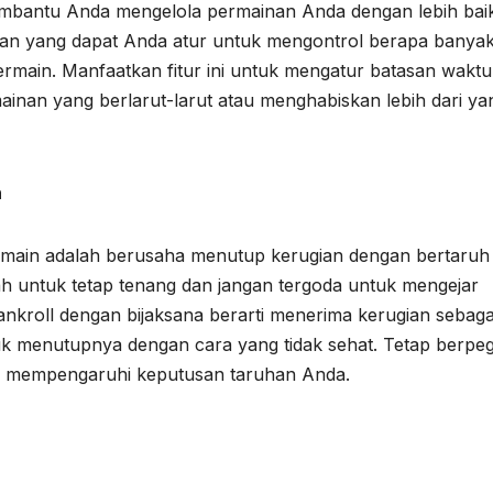
mbantu Anda mengelola permainan Anda dengan lebih baik
asan yang dapat Anda atur untuk mengontrol berapa banya
main. Manfaatkan fitur ini untuk mengatur batasan waktu
ainan yang berlarut-larut atau menghabiskan lebih dari ya
n
main adalah berusaha menutup kerugian dengan bertaruh 
h untuk tetap tenang dan jangan tergoda untuk mengejar
nkroll dengan bijaksana berarti menerima kerugian sebaga
uk menutupnya dengan cara yang tidak sehat. Tetap berpe
i mempengaruhi keputusan taruhan Anda.