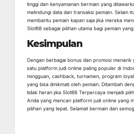
tinggi dan kenyamanan bermain yang ditawarka
melindungi data dan transaksi pemain. Selain i
membantu pemain kapan saja jika mereka meng
Slot88 sebagai pilihan utama bagi pemain y
Kesimpulan
Dengan berbagai bonus dan promosi menarik 
satu platform judi online paling populer di In
mingguan, cashback, turnamen, program loyal
yang bisa dinikmati oleh pemain. Ditambah de
tidak heran jika Slot88 Terpercaya menjadi pili
Anda yang mencari platform judi online yan
pilihan yang tepat. Selamat bermain dan semo