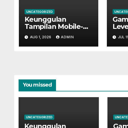
UNCATEGORIZED
UNCATE
Keunggulan
Gami
Tampilan Mobile-
Leve
Friendly Slot:
dal
AUG 1, 2026
ADMIN
JUL 1
Pengalaman
Bermain Habanero
di Genggaman
Tangan
You missed
UNCATEGORIZED
UNCATE
Keunggulan
Gami