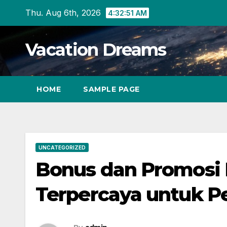
Skip
Thu. Aug 6th, 2026
4:32:52 AM
to
content
Vacation Dreams
HOME
SAMPLE PAGE
UNCATEGORIZED
Bonus dan Promosi 
Terpercaya untuk P