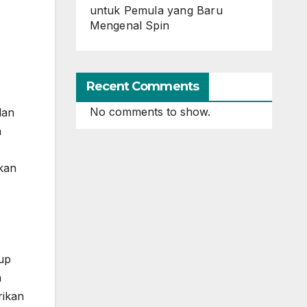
untuk Pemula yang Baru
Mengenal Spin
Recent Comments
No comments to show.
dan
h
kan
up
a
rikan