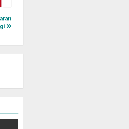
aran
ggi