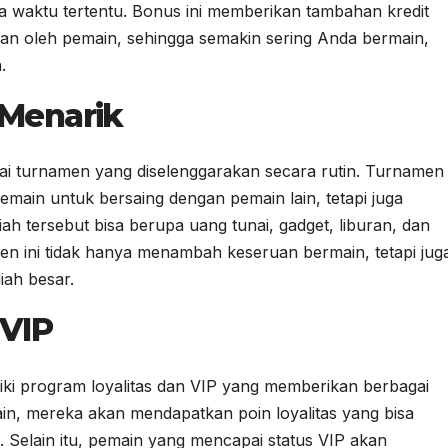
a waktu tertentu. Bonus ini memberikan tambahan kredit
kan oleh pemain, sehingga semakin sering Anda bermain,
.
Menarik
ai turnamen yang diselenggarakan secara rutin. Turnamen 
ain untuk bersaing dengan pemain lain, tetapi juga
h tersebut bisa berupa uang tunai, gadget, liburan, dan
en ini tidak hanya menambah keseruan bermain, tetapi jug
ah besar.
 VIP
ki program loyalitas dan VIP yang memberikan berbagai
ain, mereka akan mendapatkan poin loyalitas yang bisa
 Selain itu, pemain yang mencapai status VIP akan