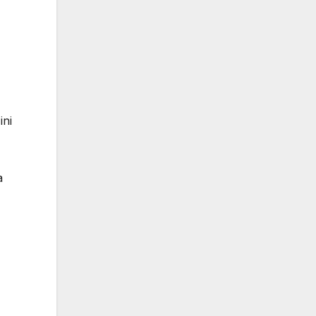
ini
a